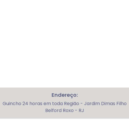
Endereço:
Guincho 24 horas em toda Região - Jardim Dimas Filho
Belford Roxo - RJ